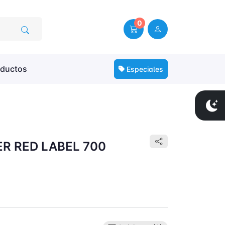
0
oductos
Especiales
R RED LABEL 700