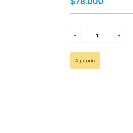
$78.000
−
+
Agotado