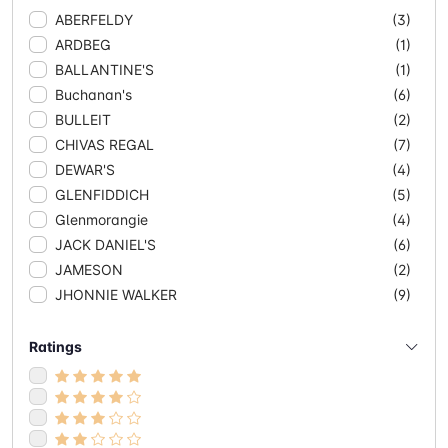
ABERFELDY
(3)
ARDBEG
(1)
BALLANTINE'S
(1)
Buchanan's
(6)
BULLEIT
(2)
CHIVAS REGAL
(7)
DEWAR'S
(4)
GLENFIDDICH
(5)
Glenmorangie
(4)
JACK DANIEL'S
(6)
JAMESON
(2)
JHONNIE WALKER
(9)
MACALLAN
(7)
MONKEY SHOULDER
(1)
Ratings
OLD PARR
(4)
ROYAL SALUTE
(1)
SOMETHING SPECIAL
(1)
TALISKER
(1)