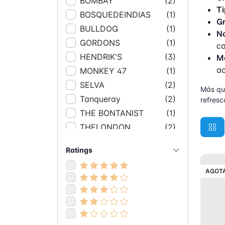
BOMBAY
(2)
Ti
BOSQUEDEINDIAS
(1)
Gr
BULLDOG
(1)
No
GORDONS
(1)
co
HENDRIK'S
(3)
Ma
ac
MONKEY 47
(1)
SELVA
(2)
Más que
Tanqueray
(2)
refresc
THE BONTANIST
(1)
THELONDON
(2)
Ratings
AGOT