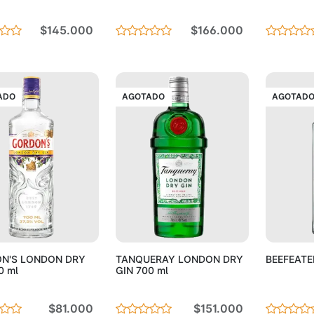
$145.000
$166.000
ADO
AGOTADO
AGOTAD
Agotado
Agotado
N'S LONDON DRY
TANQUERAY LONDON DRY
BEEFEATE
0 ml
GIN 700 ml
$81.000
$151.000